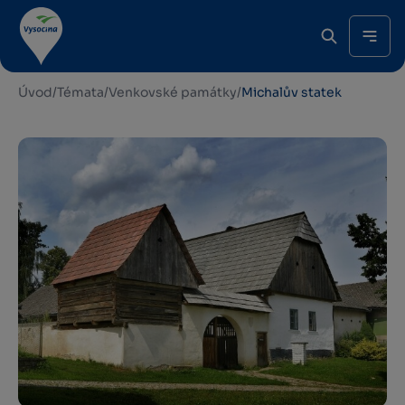
Úvod
/
Témata
/
Venkovské památky
/
Michalův statek