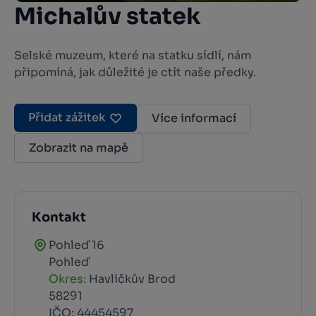
Michalův statek
Selské muzeum, které na statku sídlí, nám
připomíná, jak důležité je ctít naše předky.
Přidat zážitek
Více informací
Zobrazit na mapě
Kontakt
Pohleď 16
Pohleď
Okres:
Havlíčkův Brod
58291
IČO: 44454597