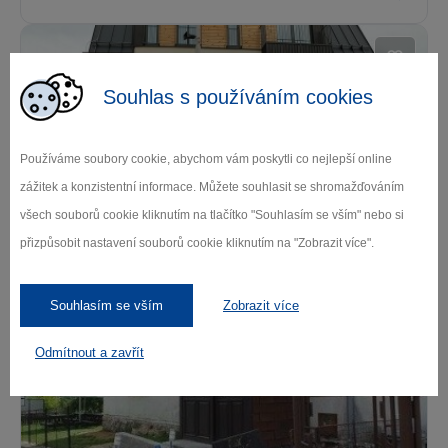
Souhlas s používáním cookies
Používáme soubory cookie, abychom vám poskytli co nejlepší online
zážitek a konzistentní informace. Můžete souhlasit se shromažďováním
Relax pro Vás 104
všech souborů cookie kliknutím na tlačítko "Souhlasím se vším" nebo si
přizpůsobit nastavení souborů cookie kliknutím na "Zobrazit více".
Světlá nad Sázavou
Souhlasím se vším
Zobrazit více
Odmítnout a zavřít