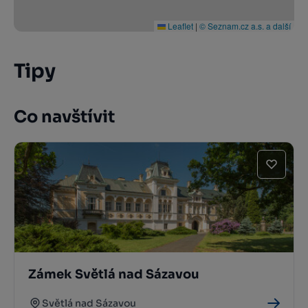
Leaflet
|
© Seznam.cz a.s. a další
Tipy
Co navštívit
Zámek Světlá nad Sázavou
Světlá nad Sázavou