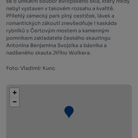
se o unikátní soubor evropského skla, který nikdy
nebyl vystaven v takovém rozsahu a kvalitě.
Přilehlý zámecký park plný cestiček, lávek a
romantických zákoutí znevšedňuje i kaskáda
rybníků s Čertovým mostem a kamenným
pomníkem zakladatele českého skautingu
Antonína Benjamina Svojsíka a básníka a
nadšeného skauta Jiřího Wolkera.
Foto: Vladimír Kunc
+
−