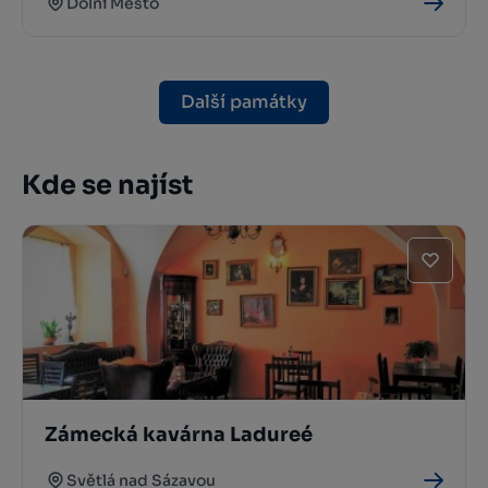
Dolní Město
Další památky
Kde se najíst
Zámecká kavárna Ladureé
Světlá nad Sázavou