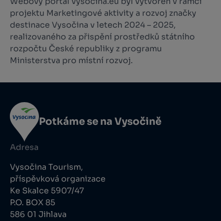
Webový portál vysocina.eu byl vytvořen v rámci
projektu Marketingové aktivity a rozvoj značky
destinace Vysočina v letech 2024 – 2025,
realizovaného za přispění prostředků státního
rozpočtu České republiky z programu
Ministerstva pro místní rozvoj.
Potkáme se na Vysočině
Adresa
Vysočina Tourism,
příspěvková organizace
Ke Skalce 5907/47
P.O. BOX 85
586 01 Jihlava