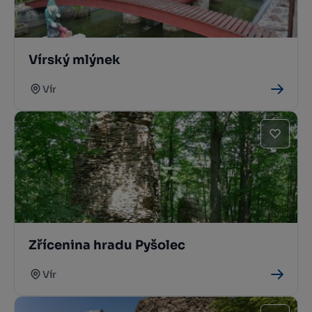
Vírský mlýnek
Vír
Zřícenina hradu Pyšolec
Vír