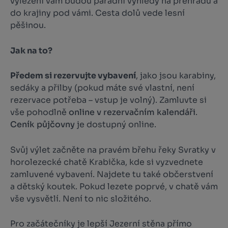
vylezení vám budou parádní výhledy na přehradu a
do krajiny pod vámi. Cesta dolů vede lesní
pěšinou.
Jak na to?
Předem si rezervujte vybavení
, jako jsou karabiny,
sedáky a přilby (pokud máte své vlastní, není
rezervace potřeba – vstup je volný). Zamluvte si
vše pohodlně
online v rezervačním kalendáři
.
Ceník půjčovny
je dostupný online.
Svůj výlet začněte na pravém břehu řeky Svratky v
horolezecké chatě Krabička, kde si vyzvednete
zamluvené vybavení. Najdete tu také občerstvení
a dětský koutek. Pokud lezete poprvé, v chatě vám
vše vysvětlí. Není to nic složitého.
Pro začátečníky je lepší Jezerní stěna přímo