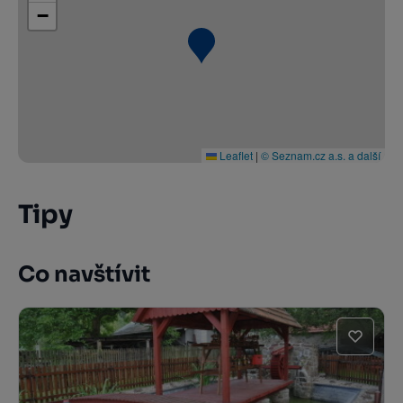
−
Leaflet
|
© Seznam.cz a.s. a další
Tipy
Co navštívit