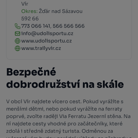
Vír
Okres:
Žďár nad Sázavou
592 66
773 066 141
,
566 566 566
info@udolisportu.cz
www.udolisportu.cz
www.trailyvir.cz
Bezpečné
dobrodružství na skále
V obcí Vír najdete vícero cest. Pokud vyrážíte s
menšími dětmi, nebo pokud vyrážíte na ferraty
poprvé, zvolte raději Via Ferratu Jezerní stěna. Na
ní najdete cesty vhodné pro začátečníky, které
zdolá i středně zdatný turista. Odměnou za