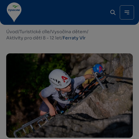
Úvod
/
Turistické cíle
/
Vysočina dětem
/
Aktivity pro děti 8 - 12 let
/
Ferraty Vír