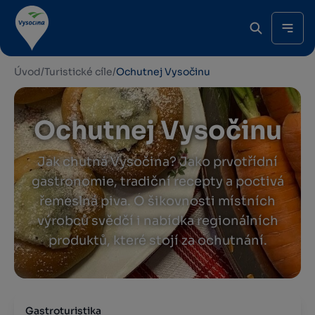
Úvod
/
Turistické cíle
/
Ochutnej Vysočinu
Ochutnej Vysočinu
Jak chutná Vysočina? Jako prvotřídní
gastronomie, tradiční recepty a poctivá
řemeslná piva. O šikovnosti místních
výrobců svědčí i nabídka regionálních
produktů, které stojí za ochutnání.
Gastroturistika