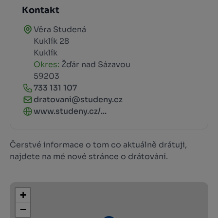
Kontakt
Věra Studená
Kuklík 28
Kuklík
Okres:
Žďár nad Sázavou
59203
733 131 107
dratovani@studeny.cz
www.studeny.cz/...
Čerstvé informace o tom co aktuálně drátuji,
najdete na mé nové stránce o drátování.
+
−