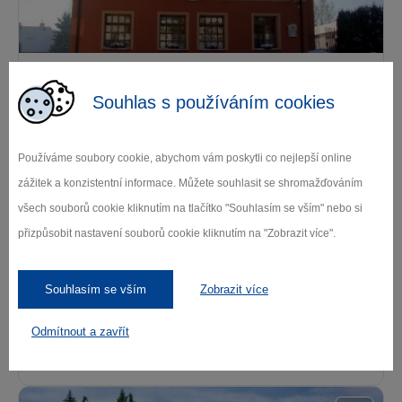
Restaurace U Berušky
Souhlas s používáním cookies
Žďár nad Sázavou
Používáme soubory cookie, abychom vám poskytli co nejlepší online
zážitek a konzistentní informace. Můžete souhlasit se shromažďováním
všech souborů cookie kliknutím na tlačítko "Souhlasím se vším" nebo si
přizpůsobit nastavení souborů cookie kliknutím na "Zobrazit více".
Souhlasím se vším
Zobrazit více
Rodinný hotel pod Bílou skálou
Odmítnout a zavřít
Křižánky