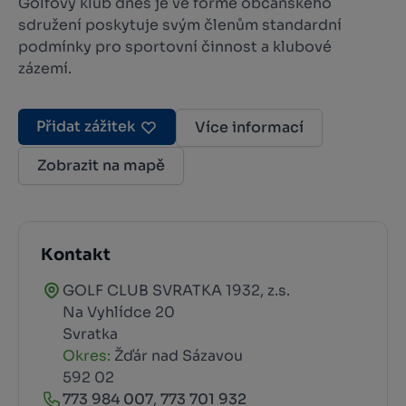
Golfový klub dnes je ve formě občanského
sdružení poskytuje svým členům standardní
podmínky pro sportovní činnost a klubové
zázemí.
Přidat zážitek
Více informací
Zobrazit na mapě
Kontakt
GOLF CLUB SVRATKA 1932, z.s.
Na Vyhlídce 20
Svratka
Okres:
Žďár nad Sázavou
592 02
773 984 007
,
773 701 932