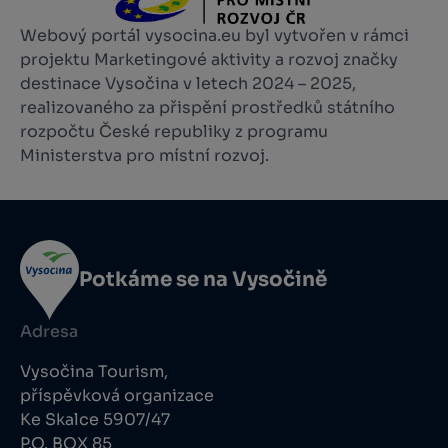
Webový portál vysocina.eu byl vytvořen v rámci
projektu Marketingové aktivity a rozvoj značky
destinace Vysočina v letech 2024 – 2025,
realizovaného za přispění prostředků státního
rozpočtu České republiky z programu
Ministerstva pro místní rozvoj.
Potkáme se na Vysočině
Adresa
Vysočina Tourism,
příspěvková organizace
Ke Skalce 5907/47
P.O. BOX 85