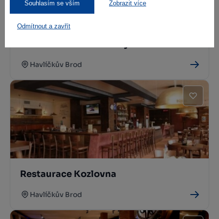
Souhlasím se vším
Zobrazit více
Odmítnout a zavřít
Restaurace Rebel Na Rynku
Havlíčkův Brod
Restaurace Kozlovna
Havlíčkův Brod