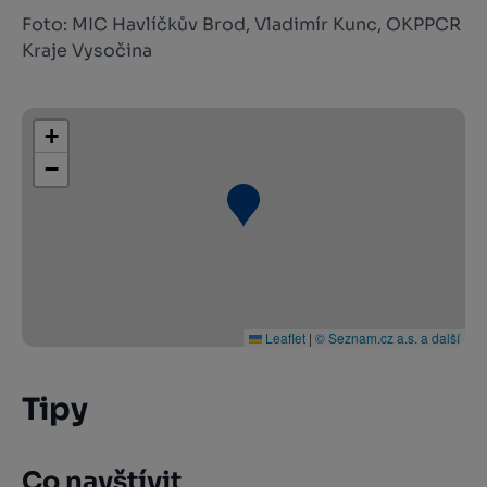
Foto: MIC Havlíčkův Brod, Vladimír Kunc, OKPPCR
Kraje Vysočina
+
−
Leaflet
|
© Seznam.cz a.s. a další
Tipy
Co navštívit