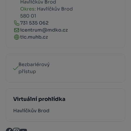
Havlíčkův Brod
Okres:
Havlíčkův Brod
580 01
731 535 062
icentrum@mdko.cz
tic.muhb.cz
Bezbariérový
přístup
Virtuální prohlídka
Havlíčkův Brod