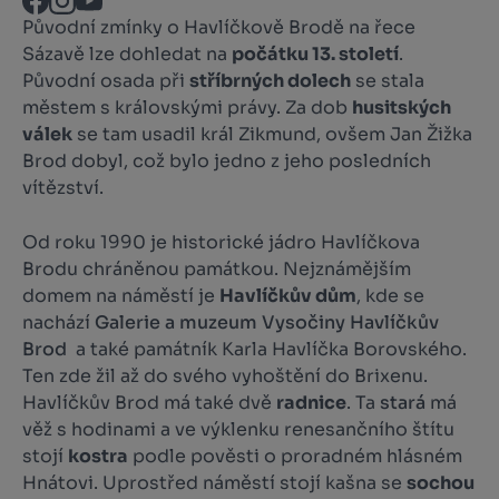
Původní zmínky o Havlíčkově Brodě na řece
Sázavě lze dohledat na
počátku 13. století
.
Původní osada při
stříbrných dolech
se stala
městem s královskými právy. Za dob
husitských
válek
se tam usadil král Zikmund, ovšem Jan Žižka
Brod dobyl, což bylo jedno z jeho posledních
vítězství.
Od roku 1990 je historické jádro Havlíčkova
Brodu chráněnou památkou. Nejznámějším
domem na náměstí je
Havlíčkův dům
, kde se
nachází
Galerie a muzeum Vysočiny Havlíčkův
Brod
a také památník Karla Havlíčka Borovského.
Ten zde žil až do svého vyhoštění do Brixenu.
Havlíčkův Brod má také dvě
radnice
. Ta
stará
má
věž s hodinami a ve výklenku renesančního štítu
stojí
kostra
podle pověsti o proradném hlásném
Hnátovi. Uprostřed náměstí stojí kašna se
sochou