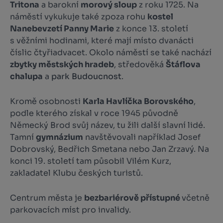
Tritona
a barokní
morový sloup
z roku 1725. Na
náměstí vykukuje také zpoza rohu
kostel
Nanebevzetí Panny Marie
z konce 13. století
s věžními hodinami, které mají místo dvanácti
číslic čtyřiadvacet. Okolo náměstí se také nachází
zbytky městských hradeb
, středověká
Štáflova
chalupa
a
park Budoucnost
.
Kromě osobnosti
Karla Havlíčka Borovského
,
podle kterého získal v roce 1945 původně
Německý Brod svůj název, tu žili další slavní lidé.
Tamní
gymnázium
navštěvovali například Josef
Dobrovský, Bedřich Smetana nebo Jan Zrzavý. Na
konci 19. století tam působil Vilém Kurz,
zakladatel Klubu českých turistů.
Centrum města je
bezbariérově přístupné
včetně
parkovacích míst pro invalidy.