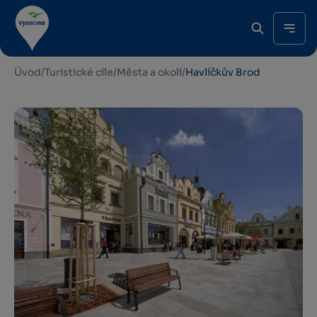
Úvod
/
Turistické cíle
/
Města a okolí
/
Havlíčkův Brod