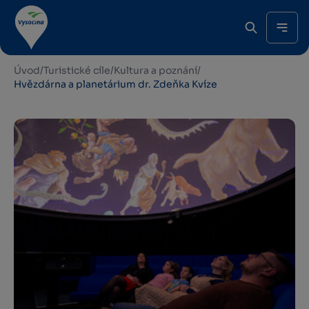
Úvod
/
Turistické cíle
/
Kultura a poznání
/
Hvězdárna a planetárium dr. Zdeňka Kvíze