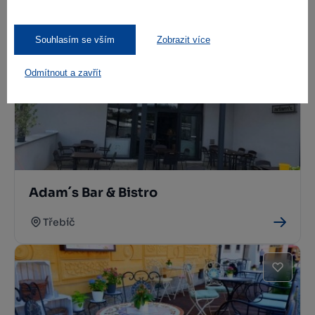
Kozlovna Alfa
Třebíč
Souhlasím se vším
Zobrazit více
Odmítnout a zavřít
Adam´s Bar & Bistro
Třebíč