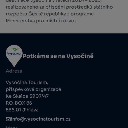
destinace Vysočina v letech 2024 – 2025,
realizovaného za přispění prostředků státního
rozpočtu České republiky z programu
Ministerstva pro místní rozvoj.
Potkáme se na Vysočině
Adresa
Vysočina Tourism,
příspěvková organizace
Ke Skalce 5907/47
P.O. BOX 85
586 01 Jihlava
info@vysocinatourism.cz