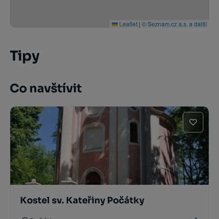
Leaflet
|
© Seznam.cz a.s. a další
Tipy
Co navštívit
Kostel sv. Kateřiny Počátky