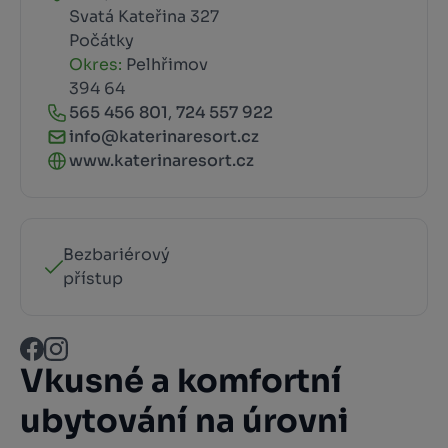
Svatá Kateřina 327
Počátky
Okres:
Pelhřimov
394 64
565 456 801
,
724 557 922
info@katerinaresort.cz
www.katerinaresort.cz
Bezbariérový
přístup
Vkusné a komfortní
ubytování na úrovni