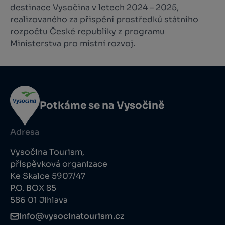
destinace Vysočina v letech 2024 – 2025,
realizovaného za přispění prostředků státního
rozpočtu České republiky z programu
Ministerstva pro místní rozvoj.
Potkáme se na Vysočině
Adresa
Vysočina Tourism,
příspěvková organizace
Ke Skalce 5907/47
P.O. BOX 85
586 01 Jihlava
info@vysocinatourism.cz