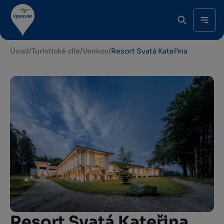
Úvod
/
Turistické cíle
/
Venkov
/
Resort Svatá Kateřina
Resort Svatá Kateřina