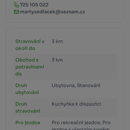
725 105 022
martysedlacek@seznam.cz
Stravování v
3 km
okolí do
Obchod s
3 km
potravinami
do
Druh
Ubytovna, Stanování
ubytování
Druh
Kuchyňka k dispozici
stravování
Pro jezdce
Pro rekreační jezdce, Pro
jezdce s vlastním koněm