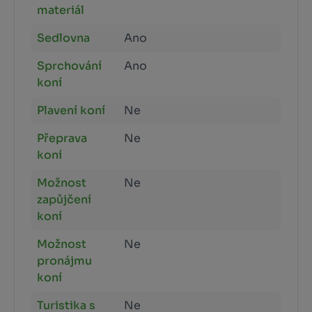
materiál
Sedlovna
Ano
Sprchování
Ano
koní
Plavení koní
Ne
Přeprava
Ne
koní
Možnost
Ne
zapůjčení
koní
Možnost
Ne
pronájmu
koní
Turistika s
Ne