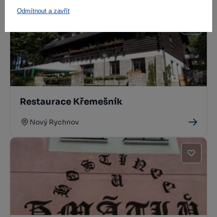
Odmítnout a zavřít
Restaurace Křemešník
Nový Rychnov