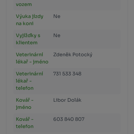
vozem
Výuka jízdy
Ne
na koni
Vyjížďky s
Ne
klientem
Veterinární
Zdeněk Potocký
lékař - jméno
Veterinární
731 533 348
lékař -
telefon
Kovář -
Libor Dolák
jméno
Kovář -
603 840 807
telefon