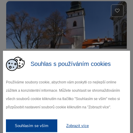
Děkanský kostel sv. Bartoloměje
Souhlas s používáním cookies
Pelhřimov
Pelhřimov
Používáme soubory cookie, abychom vám poskytli co nejlepší online
zážitek a konzistentní informace. Můžete souhlasit se shromažďováním
všech souborů cookie kliknutím na tlačítko "Souhlasím se vším" nebo si
Další památky
přizpůsobit nastavení souborů cookie kliknutím na "Zobrazit více".
Kde se najíst
Souhlasím se vším
Zobrazit více