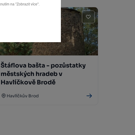
nutím na "Zobrazit více".
Štáflova bašta - pozůstatky
městských hradeb v
Havlíčkově Brodě
Havlíčkův Brod