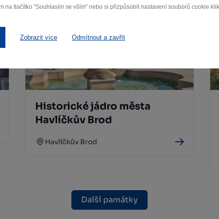
m na tlačítko "Souhlasím se vším" nebo si přizpůsobit nastavení souborů cookie klik
Zobrazit více
Odmítnout a zavřít
Historické jádro města
Havlíčkův Brod
Havlíčkův Brod
Další památky