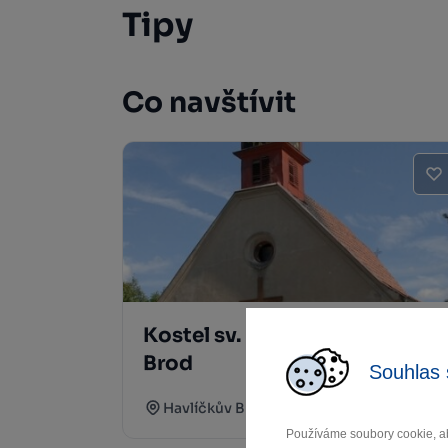
Tipy
Co navštívit
Kostel sv. Kateřiny Havlíčkův
Brod
Souhlas 
Havlíčkův Brod
Používáme soubory cookie, ab