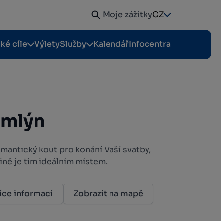
Moje zážitky
CZ
cké cíle
Výlety
Služby
Kalendář
Infocentra
 mlýn
mantický kout pro konání Vaší svatby,
ině je tím ideálním místem.
íce informací
Zobrazit na mapě