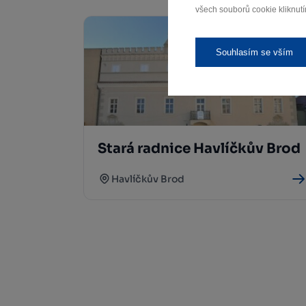
všech souborů cookie kliknutí
Souhlasím se vším
Stará radnice Havlíčkův Brod
Havlíčkův Brod