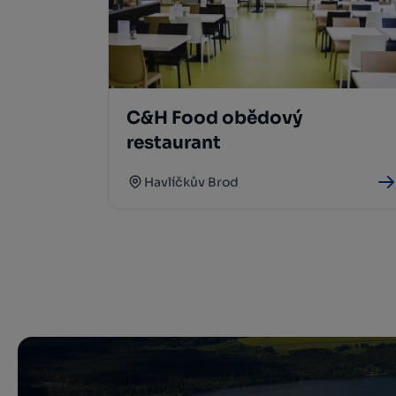
C&H Food obědový
restaurant
Havlíčkův Brod