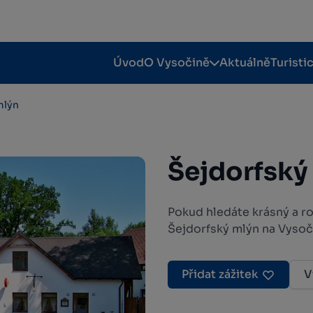
Úvod
O Vysočině
Aktuálně
Turisti
mlýn
Šejdorfský
Pokud hledáte krásný a ro
Šejdorfský mlýn na Vysoč
Přidat zážitek
V