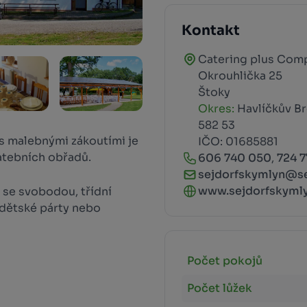
Kontakt
Catering plus Comp
Okrouhlička 25
Štoky
Okres:
Havlíčkův B
582 53
 s malebnými zákoutími je
IČO: 01685881
atebních obřadů.
606 740 050
,
724 
sejdorfskymlyn@s
www.sejdorfskymly
 se svobodou, třídní
, dětské párty nebo
Počet pokojů
Počet lůžek