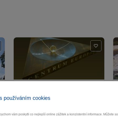
Střed Evropy podle Járy
Cimrmana
s používáním cookies
Havlíčkův Brod
ychom vám poskytli co nejlepší online zážitek a konzistentní informace. Můžete 