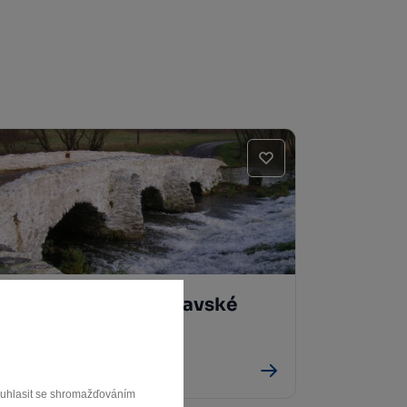
Kamenný most Moravské
stezky Věžnice
Věžnice
souhlasit se shromažďováním