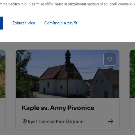
m na tlačítko "Souhlasím se vším" nebo si přizpůsobit nastavení souborů cookie klik
Vírský mlýnek
Zobrazit více
Odmítnout a zavřít
Vír
Kaple sv. Anny Pivonice
Bystřice nad Pernštejnem