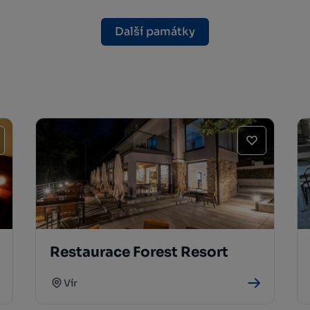
Další památky
Restaurace Forest Resort
Vír