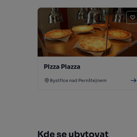
PIzza Piazza
Bystřice nad Pernštejnem
Kde se ubytovat