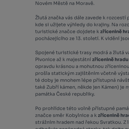
Novém Městě na Moravě.
Žlutá značka vás dále zavede k rozcest
kde si užijete výhledy do krajiny. Na r
turistické značce dojdete k
zřícenině h
pocházejícího ze 13. století. K vidění jso
Spojené turistické trasy modrá a žlutá
Pivonice až k majestátní
zřícenině hradu
opravdu krásnou a mohutnou zříceninou,
prošla statickým zajištěním včetně výst
té doby je mnohem lépe přístupná návš
také Zubří kámen, někde jen Kámen) je n
památka České republiky.
Po prohlídce této volně přístupné pamá
značce směr Kobylnice a k
zřícenině hr
strážním hradem nad řekou Svratkou. Z 