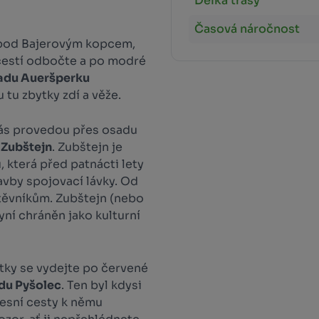
Délka trasy
Časová náročnost
í pod Bajerovým kopcem,
ozcestí odbočte a po modré
radu Aueršperku
u tu zbytky zdí a věže.
 vás provedou přes osadu
 Zubštejn
. Zubštejn je
 která před patnácti lety
avby spojovací lávky. Od
těvníkům. Zubštejn (nebo
yní chráněn jako kulturní
tky se vydejte po červené
adu Pyšolec
. Ten byl kdysi
lesní cesty k němu