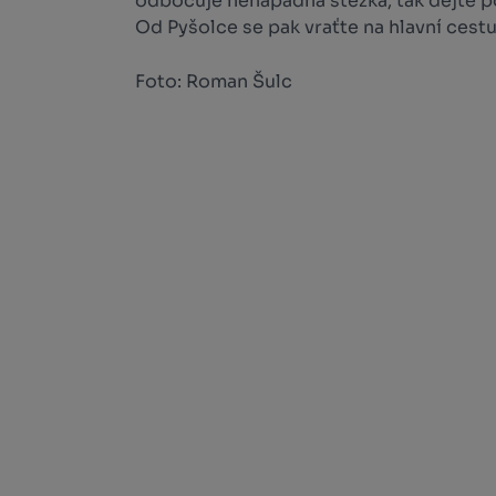
odbočuje nenápadná stezka, tak dejte po
Od Pyšolce se pak vraťte na hlavní cestu 
Foto: Roman Šulc