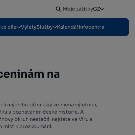
Moje zážitky
CZ
cké cíle
Výlety
Služby
Kalendář
Infocentra
íceninám na
 různých hradů si užijí zejména výletníci,
tiku s poznáváním české historie. A
nový okruh nestačil, najdete ve Víru a
h míst k prozkoumání.