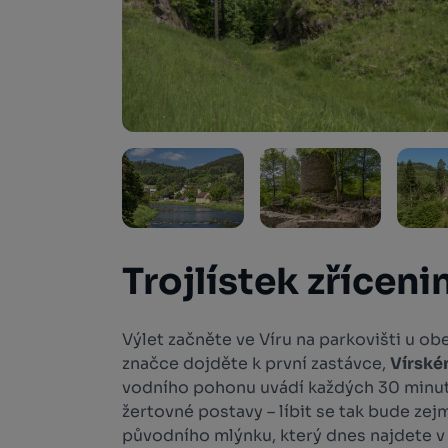
Trojlístek zříceni
Výlet začněte ve Víru na parkovišti u ob
značce dojděte k první zastávce,
Vírské
vodního pohonu uvádí každých 30 minu
žertovné postavy – líbit se tak bude ze
původního mlýnku, který dnes najdete 