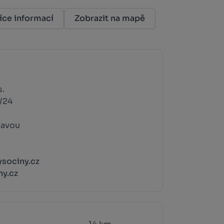
íce informací
Zobrazit na mapě
s.
/24
zavou
sociny.cz
y.cz