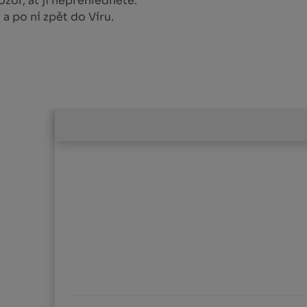
zor, ať ji nepřehlédnete.
a po ní zpět do Víru.