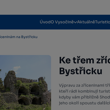
Úvod
O Vysočině
Aktuálně
Turisti
íceninám na Bystřicku
Ke třem zř
Bystřicku
Výpravu za zříceninami tří
kteří rádi kombinují turis
kdyby vám přibližně 5hodi
jeho okolí spoustu dalšíc