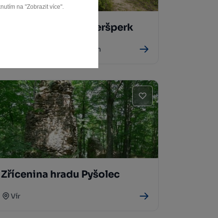
nutím na "Zobrazit více".
Zřícenina hradu Aueršperk
Bystřice nad Pernštejnem
Zřícenina hradu Pyšolec
Vír