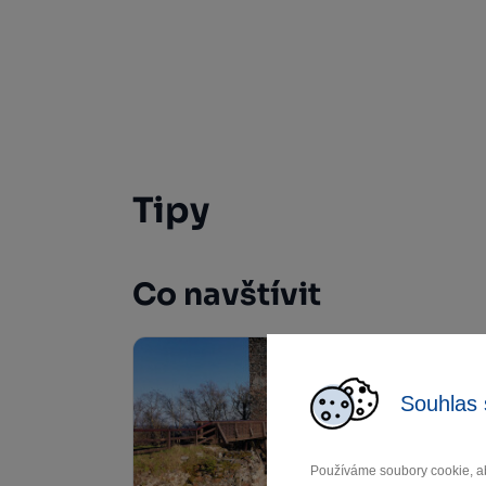
Tipy
Co navštívit
Souhlas 
Používáme soubory cookie, ab