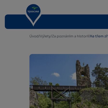
Úvod
/
Výlety
/
Za poznáním a historií
/
Ke třem zř