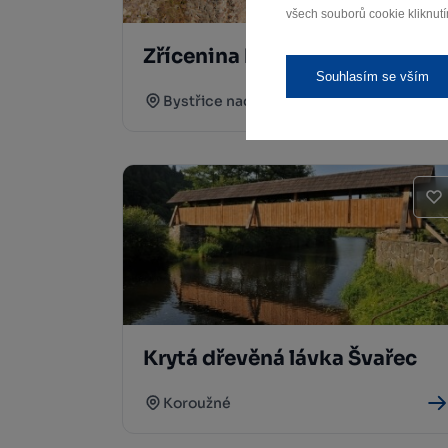
všech souborů cookie kliknutí
Zřícenina hradu Zubštejn
Souhlasím se vším
Bystřice nad Pernštejnem
Krytá dřevěná lávka Švařec
Koroužné