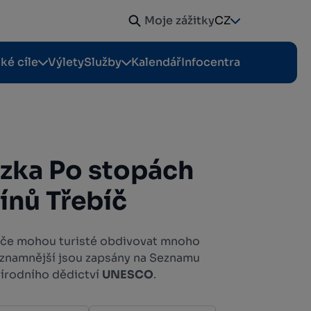
Moje zážitky
CZ
cké cíle
Výlety
Služby
Kalendář
Infocentra
zka Po stopách
ínů Třebíč
bíče mohou turisté obdivovat mnoho
jvýznamnější jsou zapsány na Seznamu
řírodního dědictví
UNESCO
.