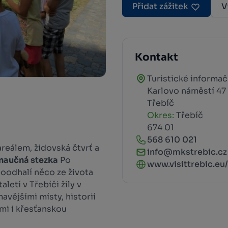
Přidat zážitek
V
Kontakt
Turistické informa
Karlovo náměstí 47
Třebíč
Okres:
Třebíč
674 01
568 610 021
reálem, židovská čtvrť a
info@mkstrebic.cz
naučná stezka
Po
www.visittrebic.eu/.
oodhalí něco ze života
etí v Třebíči žily v
avějšími místy, historií
i i křesťanskou