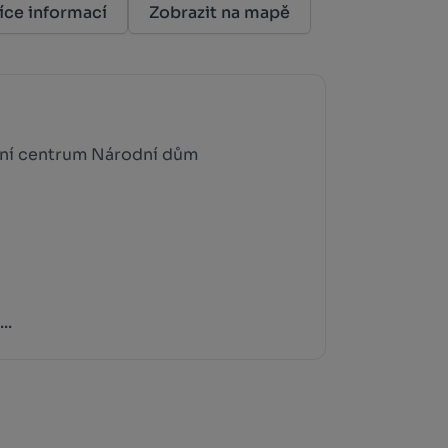
íce informací
Zobrazit na mapě
ční centrum Národní dům
..