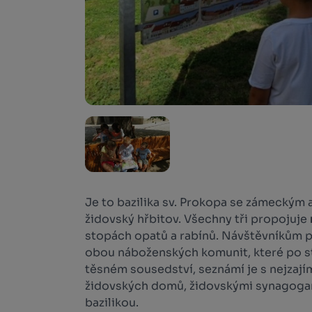
Je to bazilika sv. Prokopa se zámeckým a
židovský hřbitov. Všechny tři propojuje
stopách opatů a rabínů. Návštěvníkům p
obou náboženských komunit, které po stal
těsném sousedství, seznámí je s nejzajím
židovských domů, židovskými synagogam
bazilikou.