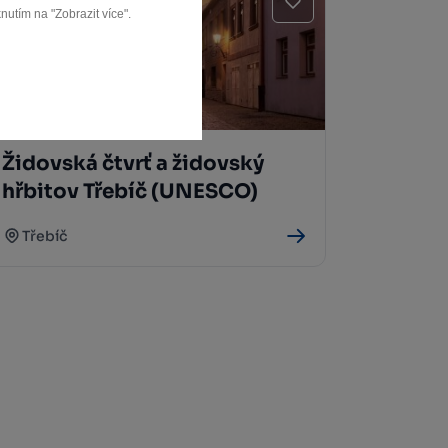
nutím na "Zobrazit více".
Židovská čtvrť a židovský
hřbitov Třebíč (UNESCO)
Třebíč