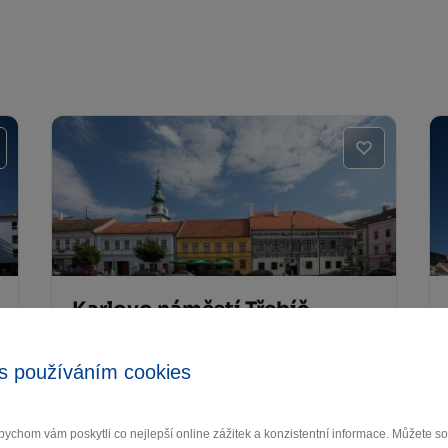
Karlovo náměstí Třebíč
Třebíč
s používáním cookies
ychom vám poskytli co nejlepší online zážitek a konzistentní informace. Můžete 