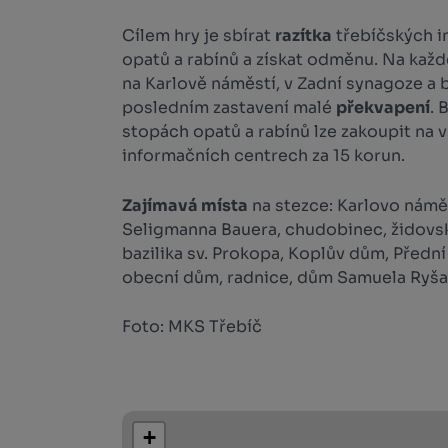
Cílem hry je sbírat
razítka
třebíčských i
opatů a rabínů a získat odměnu. Na každ
na Karlově náměstí, v Zadní synagoze a b
posledním zastavení malé
překvapení
. 
stopách opatů a rabínů lze zakoupit na 
informačních centrech za 15 korun.
Zajímavá místa
na stezce: Karlovo námě
Seligmanna Bauera, chudobinec, židovský
bazilika sv. Prokopa, Koplův dům, Předn
obecní dům, radnice, dům Samuela Ryša
Foto: MKS Třebíč
+