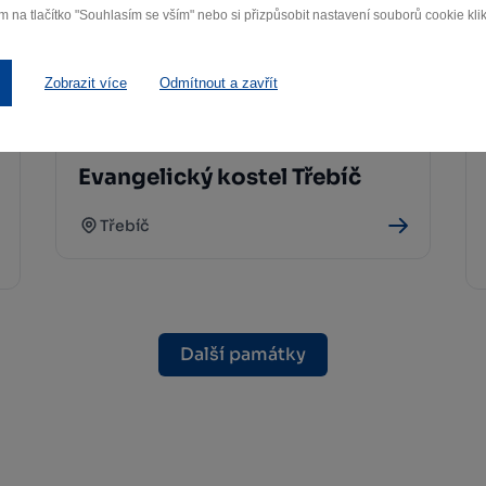
m na tlačítko "Souhlasím se vším" nebo si přizpůsobit nastavení souborů cookie klik
Zobrazit více
Odmítnout a zavřít
Evangelický kostel Třebíč
Třebíč
Další památky