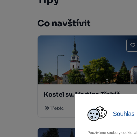
Co navštívit
Kostel sv. Martina Třebíč
Třebíč
Souhlas 
Používáme soubory cookie, ab