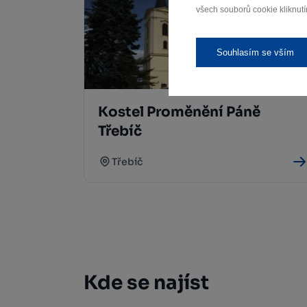
všech souborů cookie kliknutí
Souhlasím se vším
Kostel Proměnění Páně
Třebíč
Třebíč
Kde se najíst