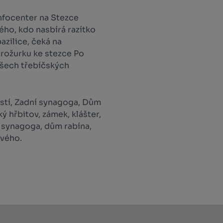
nfocenter na Stezce
ého, kdo nasbírá razítko
azilice, čeká na
Brožurku ke stezce Po
všech třebíčských
stí, Zadní synagoga, Dům
 hřbitov, zámek, klášter,
í synagoga, dům rabína,
vého.