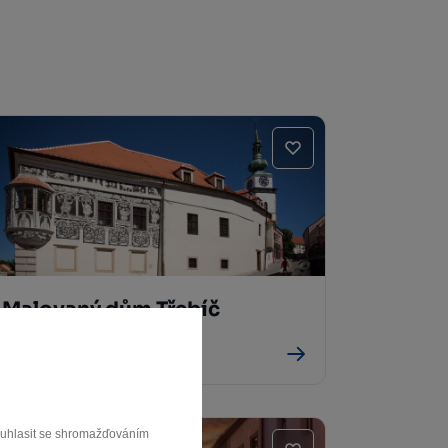
Malovaný dům Třebíč
Třebíč
souhlasit se shromažďováním