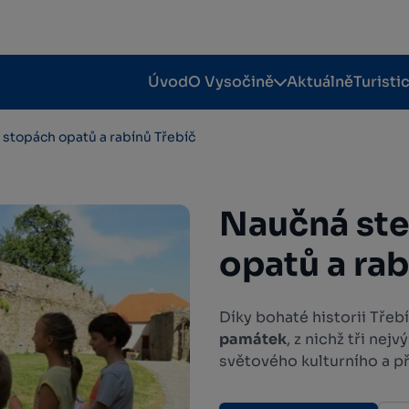
Úvod
O Vysočině
Aktuálně
Turisti
 stopách opatů a rabínů Třebíč
Naučná ste
opatů a rab
Díky bohaté historii Tře
památek
, z nichž tři ne
světového kulturního a p