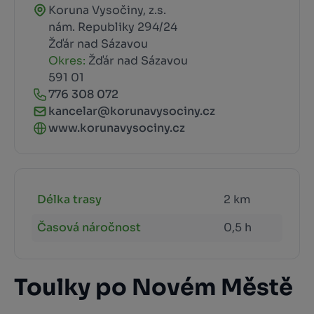
Koruna Vysočiny, z.s.
nám. Republiky 294/24
Žďár nad Sázavou
Okres:
Žďár nad Sázavou
591 01
776 308 072
kancelar@korunavysociny.cz
www.korunavysociny.cz
Délka trasy
2 km
Časová náročnost
0,5 h
Toulky po Novém Městě