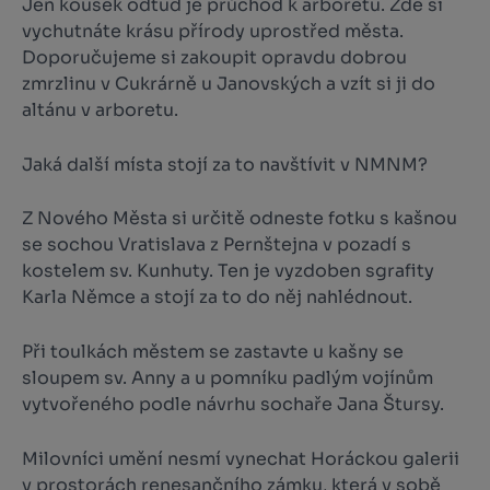
Jen kousek odtud je průchod k arboretu. Zde si
vychutnáte krásu přírody uprostřed města.
Doporučujeme si zakoupit opravdu dobrou
zmrzlinu v Cukrárně u Janovských a vzít si ji do
altánu v arboretu.
Jaká další místa stojí za to navštívit v NMNM?
Z Nového Města si určitě odneste fotku s kašnou
se sochou Vratislava z Pernštejna v pozadí s
kostelem sv. Kunhuty. Ten je vyzdoben sgrafity
Karla Němce a stojí za to do něj nahlédnout.
Při toulkách městem se zastavte u kašny se
sloupem sv. Anny a u pomníku padlým vojínům
vytvořeného podle návrhu sochaře Jana Štursy.
Milovníci umění nesmí vynechat Horáckou galerii
v prostorách renesančního zámku, která v sobě