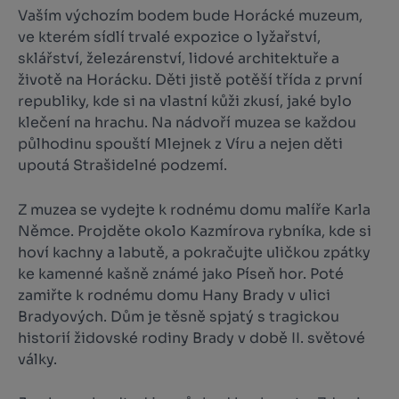
Vaším výchozím bodem bude Horácké muzeum,
ve kterém sídlí trvalé expozice o lyžařství,
sklářství, železárenství, lidové architektuře a
životě na Horácku. Děti jistě potěší třída z první
republiky, kde si na vlastní kůži zkusí, jaké bylo
klečení na hrachu. Na nádvoří muzea se každou
půlhodinu spouští Mlejnek z Víru a nejen děti
upoutá Strašidelné podzemí.
Z muzea se vydejte k rodnému domu malíře Karla
Němce. Projděte okolo Kazmírova rybníka, kde si
hoví kachny a labutě, a pokračujte uličkou zpátky
ke kamenné kašně známé jako Píseň hor. Poté
zamiřte k rodnému domu Hany Brady v ulici
Bradyových. Dům je těsně spjatý s tragickou
historií židovské rodiny Brady v době II. světové
války.