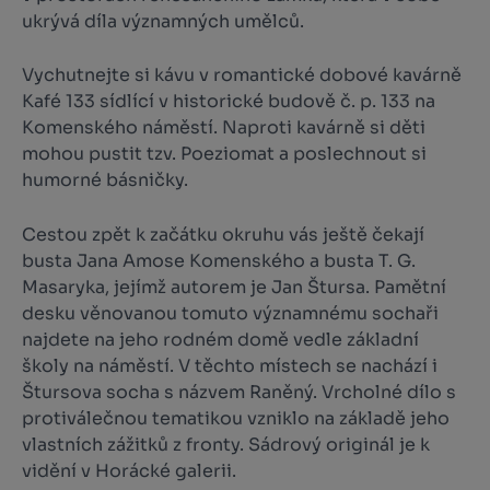
ukrývá díla významných umělců.
Vychutnejte si kávu v romantické dobové kavárně
Kafé 133 sídlící v historické budově č. p. 133 na
Komenského náměstí. Naproti kavárně si děti
mohou pustit tzv. Poeziomat a poslechnout si
humorné básničky.
Cestou zpět k začátku okruhu vás ještě čekají
busta Jana Amose Komenského a busta T. G.
Masaryka, jejímž autorem je Jan Štursa. Pamětní
desku věnovanou tomuto významnému sochaři
najdete na jeho rodném domě vedle základní
školy na náměstí. V těchto místech se nachází i
Štursova socha s názvem Raněný. Vrcholné dílo s
protiválečnou tematikou vzniklo na základě jeho
vlastních zážitků z fronty. Sádrový originál je k
vidění v Horácké galerii.