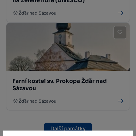
na Zelené hoře (UNESCO)
Žďár nad Sázavou
Farní kostel sv. Prokopa Žďár nad
Sázavou
Žďár nad Sázavou
Další památky