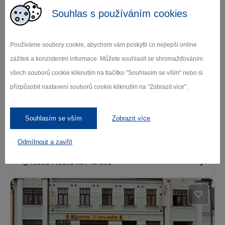
Souhlas s používáním cookies
Kde se najíst
Používáme soubory cookie, abychom vám poskytli co nejlepší online
zážitek a konzistentní informace. Můžete souhlasit se shromažďováním
všech souborů cookie kliknutím na tlačítko "Souhlasím se vším" nebo si
přizpůsobit nastavení souborů cookie kliknutím na "Zobrazit více".
Souhlasím se vším
Zobrazit více
Kafé 133
Odmítnout a zavřít
Nové Město na Moravě