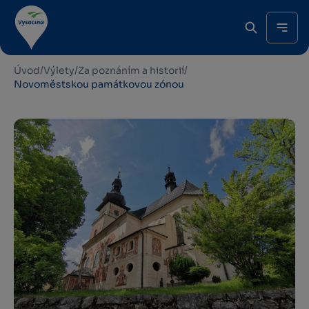
Úvod
/
Výlety
/
Za poznáním a historií
/
Novoměstskou památkovou zónou