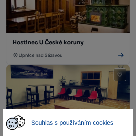
Hostinec U České koruny
Lipnice nad Sázavou
Souhlas s používáním cookies
Büstro Montraz