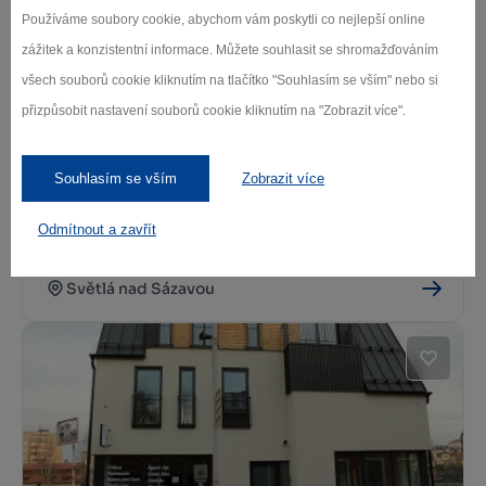
Světlá nad Sázavou
Používáme soubory cookie, abychom vám poskytli co nejlepší online
zážitek a konzistentní informace. Můžete souhlasit se shromažďováním
všech souborů cookie kliknutím na tlačítko "Souhlasím se vším" nebo si
přizpůsobit nastavení souborů cookie kliknutím na "Zobrazit více".
Souhlasím se vším
Zobrazit více
Odmítnout a zavřít
Zámecká kavárna Ladureé
Světlá nad Sázavou