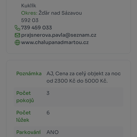
Kuklík
Okres:
Žďár nad Sázavou
592 03
739 459 033
prajsnerova.pavla@seznam.cz
www.chalupanadmartou.cz
Poznámka
AJ, Cena za celý objekt za noc
od 2300 Kč do 5000 Kč.
Počet
3
pokojů
Počet
6
lůžek
Parkování
ANO