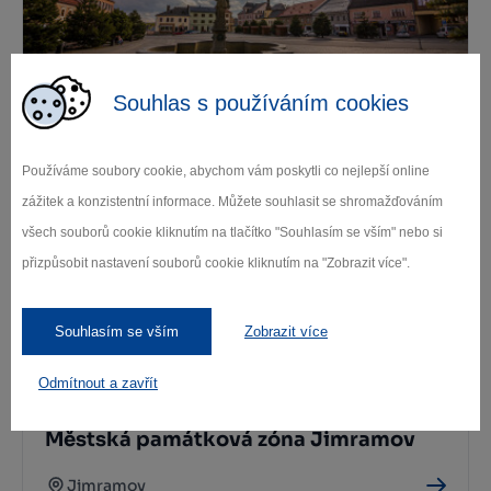
Souhlas s používáním cookies
Městská památková zóna Nové Město
na Moravě
Používáme soubory cookie, abychom vám poskytli co nejlepší online
Nové Město na Moravě
zážitek a konzistentní informace. Můžete souhlasit se shromažďováním
všech souborů cookie kliknutím na tlačítko "Souhlasím se vším" nebo si
přizpůsobit nastavení souborů cookie kliknutím na "Zobrazit více".
Souhlasím se vším
Zobrazit více
Odmítnout a zavřít
Městská památková zóna Jimramov
Jimramov