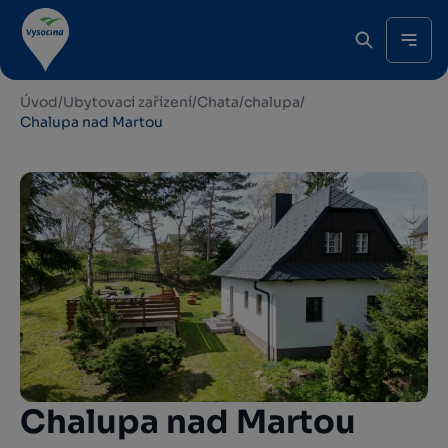
Úvod
/
Ubytovací zařízení
/
Chata/chalupa
/
Chalupa nad Martou
Chalupa nad Martou