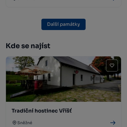
Další památky
Kde se najíst
Tradiční hostinec Vříšť
Sněžné