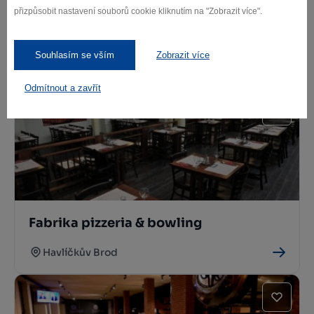
přizpůsobit nastavení souborů cookie kliknutím na "Zobrazit více".
Piombino
Souhlasím se vším
Zobrazit více
Havlíčkův Brod
Odmítnout a zavřít
Fabrika pizzeria & bowling
Havlíčkův Brod