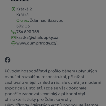
Krátká 2
Krátká
Okres:
Žďár nad Sázavou
592 03
734 523 758
kratka@chaloupky.cz
www.dumprirody.cz/...
Původní hospodářství prošlo během uplynulých
dvou let rozsáhlou rekonstrukcí, při níž si
zachovalo vnější vzhled a ráz, ale uvnitř je moderní
expozice 21. století. I zde se však dokonale
podařilo zachovat vesnický a přírodní styl
charakteristický pro Žďárské vrchy.
Dům přírody Žďárských vrchů podporuje šetrnou