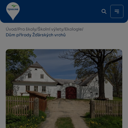
Úvod
/
Pro školy
/
Školní výlety
/
Ekologie
/
Dům přírody Žďárských vrchů