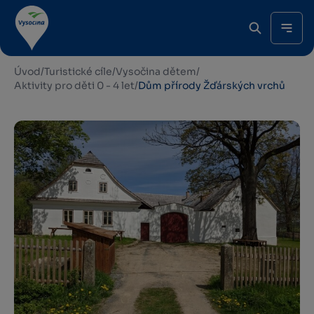
Úvod
/
Turistické cíle
/
Vysočina dětem
/
Aktivity pro děti 0 - 4 let
/
Dům přírody Žďárských vrchů