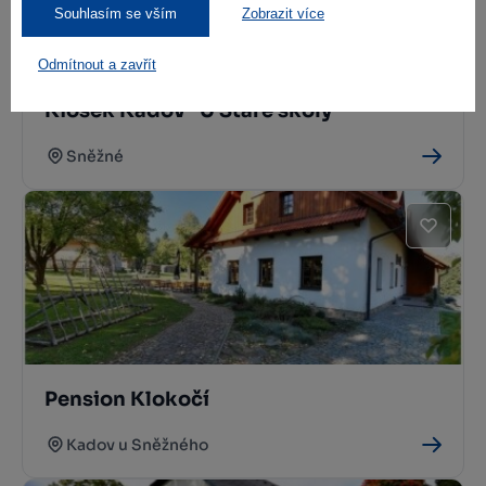
Souhlasím se vším
Zobrazit více
Odmítnout a zavřít
Kiosek Kadov "U Staré školy"
Sněžné
Pension Klokočí
Kadov u Sněžného